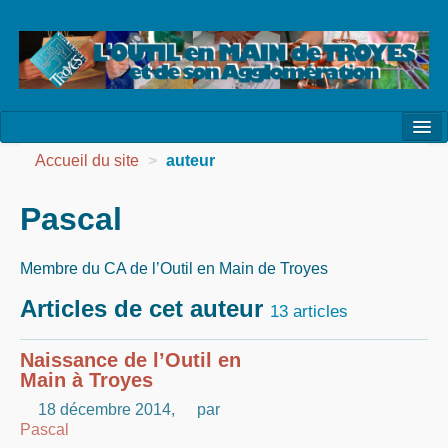
l’Association
Accueil du site
>
auteur
la Vie de l’Association
Pascal
la Vie des Ateliers
Membre du CA de l’Outil en Main de Troyes
les Evénements
Articles de cet auteur
13 articles
les Réalisations
Naissance de l’Outil en
Agenda
Main à Troyes
Contact
18 décembre 2014
,
par
Pascal