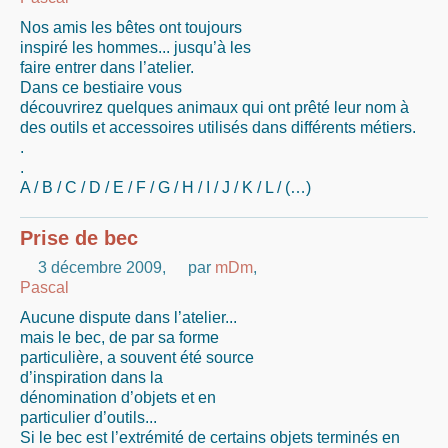
Nos amis les bêtes ont toujours
inspiré les hommes... jusqu’à les
faire entrer dans l’atelier.
Dans ce bestiaire vous
découvrirez quelques animaux qui ont prêté leur nom à
des outils et accessoires utilisés dans différents métiers.
.
.
A / B / C / D / E / F / G / H / I / J / K / L / (…)
Prise de bec
3 décembre 2009
,
par
mDm
,
Pascal
Aucune dispute dans l’atelier...
mais le bec, de par sa forme
particulière, a souvent été source
d’inspiration dans la
dénomination d’objets et en
particulier d’outils...
Si le bec est l’extrémité de certains objets terminés en