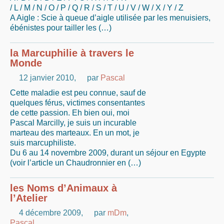
/ L / M / N / O / P / Q / R / S / T / U / V / W / X / Y / Z
A Aigle : Scie à queue d’aigle utilisée par les menuisiers,
ébénistes pour tailler les (…)
la Marcuphilie à travers le
Monde
12 janvier 2010
,
par
Pascal
Cette maladie est peu connue, sauf de
quelques férus, victimes consentantes
de cette passion. Eh bien oui, moi
Pascal Marcilly, je suis un incurable
marteau des marteaux. En un mot, je
suis marcuphiliste.
Du 6 au 14 novembre 2009, durant un séjour en Egypte
(voir l’article un Chaudronnier en (…)
les Noms d’Animaux à
l’Atelier
4 décembre 2009
,
par
mDm
,
Pascal