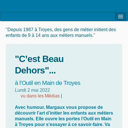
l’Association
"Depuis 1987 à Troyes, des gens de métier initient des
enfants de 9 à 14 ans aux métiers manuels."
la Vie de l’Association
la Vie des Ateliers
"C’est Beau
les Evénements
Dehors"...
les Réalisations
à l’Outil en Main de Troyes
Agenda
Lundi 2 mai 2022
Contact
vu dans les Médias
|
Avec humour, Margaux vous propose de
découvrir l’art d’initier les enfants aux métiers
manuels. Elle ouvre les portes l’Outil en Main
à Troyes pour s’essayer à ce savoir-faire. Va