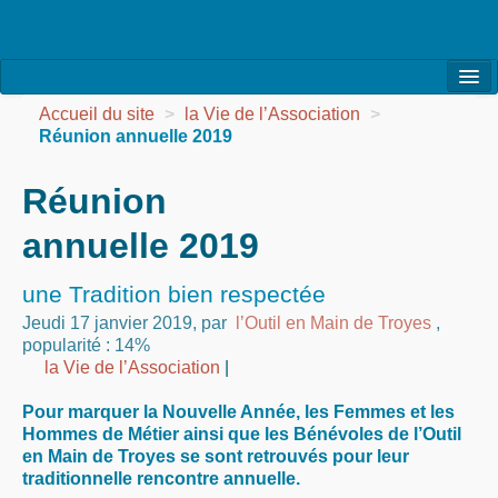
l’Association
Accueil du site
>
la Vie de l’Association
>
Réunion annuelle 2019
la Vie de l’Association
Réunion
la Vie des Ateliers
annuelle 2019
les Evénements
les Réalisations
une Tradition bien respectée
Jeudi 17 janvier 2019
,
par
l’Outil en Main de Troyes
,
Agenda
popularité : 14%
la Vie de l’Association
|
Contact
Pour marquer la Nouvelle Année, les Femmes et les
Hommes de Métier ainsi que les Bénévoles de l’Outil
en Main de Troyes se sont retrouvés pour leur
traditionnelle rencontre annuelle.