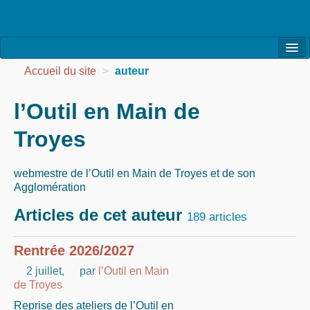
l’Association
Accueil du site
>
auteur
la Vie de l’Association
l’Outil en Main de
la Vie des Ateliers
Troyes
les Evénements
webmestre de l’Outil en Main de Troyes et de son
les Réalisations
Agglomération
Agenda
Articles de cet auteur
189 articles
Contact
Rentrée 2026/2027
2 juillet
,
par
l’Outil en Main
de Troyes
Reprise des ateliers de l’Outil en