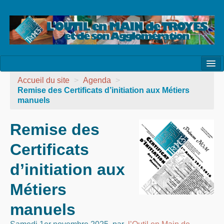
l’Association
Accueil du site
>
Agenda
>
Remise des Certificats d’initiation aux Métiers
la Vie de l’Association
manuels
la Vie des Ateliers
Remise des
les Evénements
Certificats
les Réalisations
d’initiation aux
Agenda
Métiers
Contact
manuels