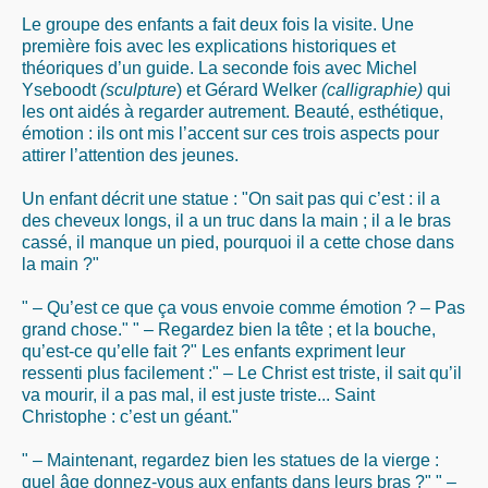
Le groupe des enfants a fait deux fois la visite. Une
première fois avec les explications historiques et
théoriques d’un guide. La seconde fois avec Michel
Yseboodt
(sculpture
) et Gérard Welker
(calligraphie)
qui
les ont aidés à regarder autrement. Beauté, esthétique,
émotion : ils ont mis l’accent sur ces trois aspects pour
attirer l’attention des jeunes.
Un enfant décrit une statue : "On sait pas qui c’est : il a
des cheveux longs, il a un truc dans la main ; il a le bras
cassé, il manque un pied, pourquoi il a cette chose dans
la main ?"
" – Qu’est ce que ça vous envoie comme émotion ? – Pas
grand chose." " – Regardez bien la tête ; et la bouche,
qu’est-ce qu’elle fait ?" Les enfants expriment leur
ressenti plus facilement :" – Le Christ est triste, il sait qu’il
va mourir, il a pas mal, il est juste triste... Saint
Christophe : c’est un géant."
" – Maintenant, regardez bien les statues de la vierge :
quel âge donnez-vous aux enfants dans leurs bras ?" " –