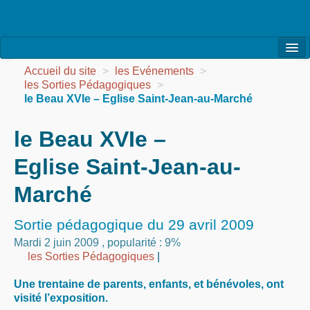
l’Association
Accueil du site
>
les Evénements
>
les Sorties Pédagogiques
>
la Vie de l’Association
le Beau XVIe – Eglise Saint-Jean-au-Marché
la Vie des Ateliers
le Beau XVIe –
les Evénements
Eglise Saint-Jean-au-
les Réalisations
Marché
Agenda
Sortie pédagogique du 29 avril 2009
Contact
Mardi 2 juin 2009
,
popularité : 9%
les Sorties Pédagogiques
|
Une trentaine de parents, enfants, et bénévoles, ont
visité l’exposition.