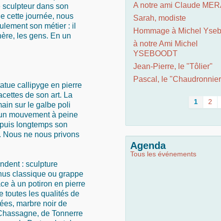
A notre ami Claude ME
e sculpteur dans son
de cette journée, nous
Sarah, modiste
lement son métier : il
Hommage à Michel Yseb
hère, les gens. En un
à notre Ami Michel
YSEBOODT
Jean-Pierre, le "Tôlier"
Pascal, le "Chaudronnier
atue callipyge en pierre
acettes de son art. La
1
2
ain sur le galbe poli
d’un mouvement à peine
puis longtemps son
. Nous ne nous privons
Agenda
Tous les événements
ndent : sculpture
énus classique ou grappe
ace à un potiron en pierre
e toutes les qualités de
nées, marbre noir de
 Chassagne, de Tonnerre