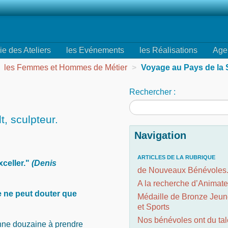
ie des Ateliers
les Evénements
les Réalisations
Age
les Femmes et Hommes de Métier
>
Voyage au Pays de la 
Rechercher :
, sculpteur.
Navigation
ARTICLES DE LA RUBRIQUE
xceller."
(Denis
de Nouveaux Bénévoles.
A la recherche d’Animate
e ne peut douter que
Médaille de Bronze Jeu
et Sports
Nos bénévoles ont du tal
nne douzaine à prendre