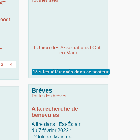
Tous les sites
RAT
oodt
l’Union des Associations l’Outil
"
en Main
3
4
13 sites référencés dans ce secteur
Brèves
Toutes les brèves
A la recherche de
bénévoles
A lire dans l’Est-Éclair
du 7 février 2022 :
L’Outil en Main de