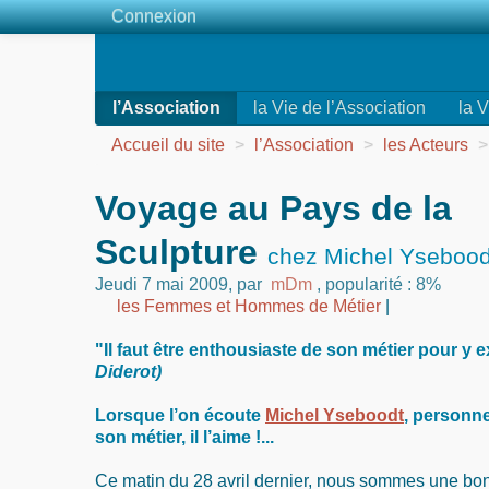
Connexion
l’Association
la Vie de l’Association
la V
Accueil du site
>
l’Association
>
les Acteurs
>
Voyage au Pays de la
Sculpture
chez Michel Yseboodt
Jeudi 7 mai 2009
,
par
mDm
,
popularité : 8%
les Femmes et Hommes de Métier
|
"Il faut être enthousiaste de son métier pour y e
Diderot)
Lorsque l’on écoute
Michel Yseboodt
, personn
son métier, il l’aime !...
Ce matin du 28 avril dernier, nous sommes une bo