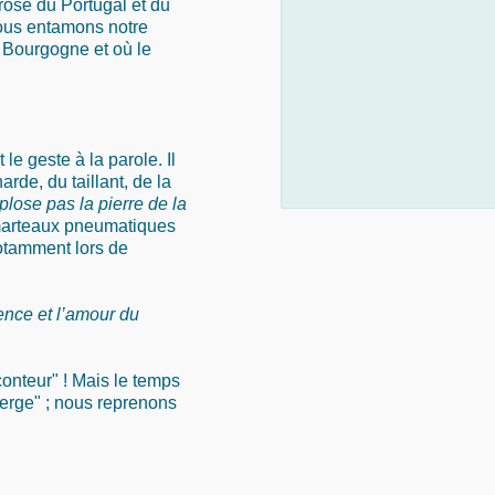
 rose du Portugal et du
Nous entamons notre
a Bourgogne et où le
e geste à la parole. Il
rde, du taillant, de la
explose pas la pierre de la
 marteaux pneumatiques
otamment lors de
tience et l’amour du
conteur" ! Mais le temps
erge" ; nous reprenons