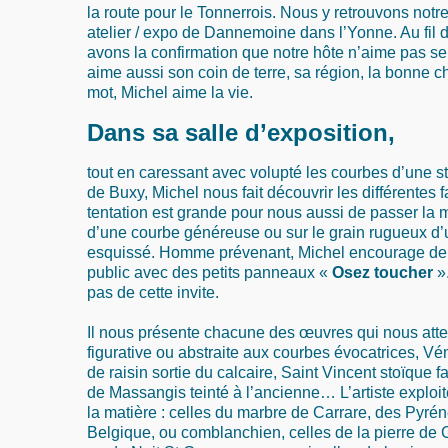
la route pour le Tonnerrois. Nous y retrouvons notr
atelier / expo de Dannemoine dans l’Yonne. Au fil 
avons la confirmation que notre hôte n’aime pas seu
aime aussi son coin de terre, sa région, la bonne c
mot, Michel aime la vie.
Dans sa salle d’exposition,
tout en caressant avec volupté les courbes d’une st
de Buxy, Michel nous fait découvrir les différentes f
tentation est grande pour nous aussi de passer la m
d’une courbe généreuse ou sur le grain rugueux 
esquissé. Homme prévenant, Michel encourage de
public avec des petits panneaux «
Osez toucher
»
pas de cette invite.
Il nous présente chacune des œuvres qui nous atte
figurative ou abstraite aux courbes évocatrices, V
de raisin sortie du calcaire, Saint Vincent stoïque f
de Massangis teinté à l’ancienne… L’artiste exploit
la matière : celles du marbre de Carrare, des Pyré
Belgique, ou comblanchien, celles de la pierre de