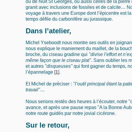
ou de Nuit St Georges, ou aussi celles de la pierre
granit avec inclusions de fossiles et de calcite… 
voyage à travers une Europe dont l’épicentre est l
temps défile du carbonifère au jurassique.
Dans l’atelier,
Michel Yseboodt nous montre ses outils en joignant l
nous explique le maniement du maillet, de la boucha
broche, du ciseau gradine qui
"divise l’effort et n’
même façon que le ciseau plat"
. Sans oublier les
et autres
"disqueuses"
qui font gagner du temps, n
l’épannelage
[
1
]
.
Et Michel de préciser :
"l’outil principal étant la pa
travail"
…
Nous serions restés des heures à l’écouter, notre "
avance, et après une pause repas "A la Bonne Aub
notre route guidés par notre jovial cicérone.
Sur le retour,