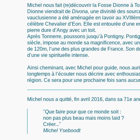
Michel nous fait (re)découvrir la Fosse Dionne à T
Dionne viendrait de
Divona
, une divinité des sourc
vauclusienne a été aménagée en lavoir au XVIIIèm
célèbre Chevalier d’Eon. Elle est entourée d’une en
pierre dure d’Angy avec un toit.
Après Tonnerre, poussons jusqu’à Pontigny. Pontig
siècle, impose au monde sa magnificence, avec une
de 120m, l’une des plus grandes de France. Son d
d’une vie spirituelle intense.
Ainsi cheminant, avec Michel pour guide, nous aur
longtemps à l’écouter nous décrire avec enthousia
région. Ce sera pour une prochaine fois sans aucu
Michel nous a quitté, fin avril 2016, dans sa 71e a
"Que faire pour que ce monde soit :
non pas plus beau mais moins laid ?
Créer..."
Michel Yseboodt