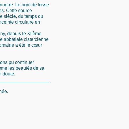
onnerre. Le nom de fosse
es. Cette source
e siècle, du temps du
ceinte circulaire en
ny, depuis le XIIème
 abbatiale cistercienne
omaine a été le cœur
ions pu continuer
sme les beautés de sa
n doute.
nnée.