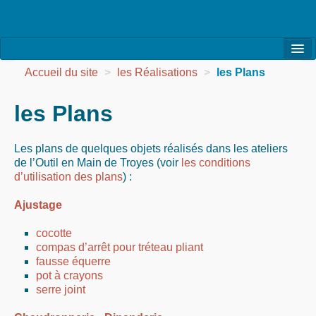
l’Association
Accueil du site
>
les Réalisations
>
les Plans
la Vie de l’Association
les Plans
la Vie des Ateliers
Les plans de quelques objets réalisés dans les ateliers
les Evénements
de l’Outil en Main de Troyes (voir
les conditions
d’utilisation des plans
) :
les Réalisations
Ajustage
Agenda
cocotte
Contact
compas d’arrêt pour tréteau pliant
fausse équerre
pot à crayons
serre joint