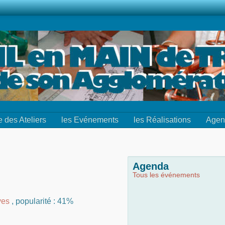
e des Ateliers
les Evénements
les Réalisations
Agen
Agenda
Tous les événements
yes
,
popularité : 41%