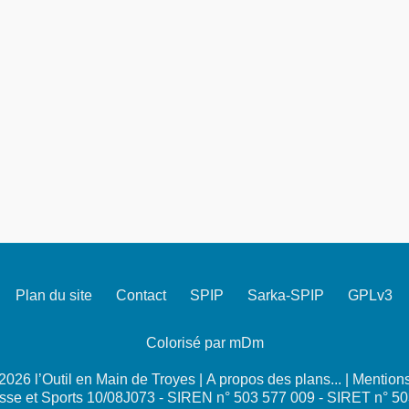
Plan du site
Contact
SPIP
Sarka-SPIP
GPLv3
Colorisé par mDm
026 l’Outil en Main de Troyes |
A propos des plans...
|
Mentions
se et Sports 10/08J073 - SIREN n° 503 577 009 - SIRET n° 5