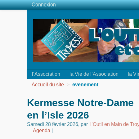
Connexion
l’Association
la Vie de l’Association
la Vi
Accueil du site
>
evenement
Kermesse Notre-Dame
en l’Isle 2026
Samedi 28 février 2026
,
par
l’Outil en Main de Tro
Agenda
|