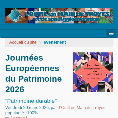
l’Association
Accueil du site
>
evenement
la Vie de l’Association
Journées
la Vie des Ateliers
Européennes
les Evénements
du Patrimoine
les Réalisations
2026
Agenda
"Patrimoine durable"
Contact
Vendredi 20 mars 2026
,
par
l’Outil en Main de Troyes
,
popularité : 100%