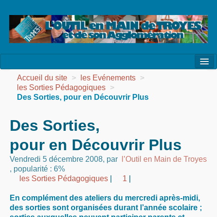
l’Association
Accueil du site
>
les Evénements
>
les Sorties Pédagogiques
>
la Vie de l’Association
Des Sorties, pour en Découvrir Plus
la Vie des Ateliers
Des Sorties,
les Evénements
pour en Découvrir Plus
les Réalisations
Vendredi 5 décembre 2008
,
par
l’Outil en Main de Troyes
,
popularité : 6%
Agenda
les Sorties Pédagogiques
|
1
|
Contact
En complément des ateliers du mercredi après-midi,
des sorties sont organisées durant l’année scolaire ;