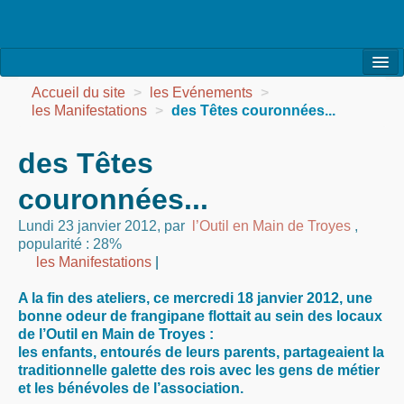
l’Association
Accueil du site
>
les Evénements
>
les Manifestations
>
des Têtes couronnées...
la Vie de l’Association
des Têtes
la Vie des Ateliers
couronnées...
les Evénements
Lundi 23 janvier 2012
,
par
l’Outil en Main de Troyes
,
les Réalisations
popularité : 28%
les Manifestations
|
Agenda
A la fin des ateliers, ce mercredi 18 janvier 2012, une
Contact
bonne odeur de frangipane flottait au sein des locaux
de l’Outil en Main de Troyes :
les enfants, entourés de leurs parents, partageaient la
traditionnelle galette des rois avec les gens de métier
et les bénévoles de l’association.