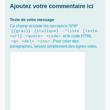
Ajoutez votre commentaire ici
Texte de votre message
Ce champ accepte les raccourcis SPIP
{{gras}}
{italique}
-*liste
[texte-
et le code HTML
>url]
<quote>
<code>
. Pour créer des
<q>
<del>
<ins>
paragraphes, laissez simplement des lignes vides.