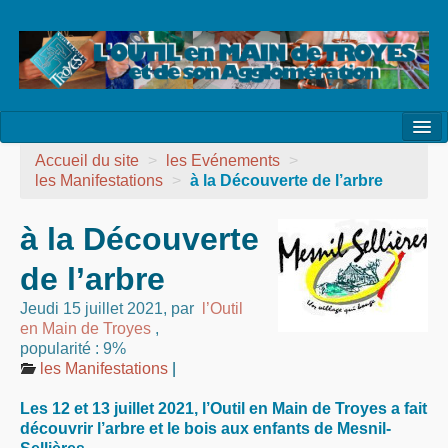
l’Association
Accueil du site
>
les Evénements
>
les Manifestations
>
à la Découverte de l’arbre
la Vie de l’Association
à la Découverte
la Vie des Ateliers
de l’arbre
les Evénements
Jeudi 15 juillet 2021
,
par
l’Outil
les Réalisations
en Main de Troyes
,
popularité : 9%
Agenda
les Manifestations
|
Contact
Les 12 et 13 juillet 2021, l’Outil en Main de Troyes a fait
découvrir l’arbre et le bois aux enfants de Mesnil-