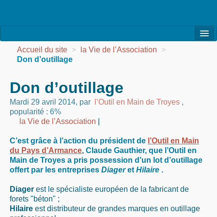
l’Association
Accueil du site
>
la Vie de l’Association
>
Don d’outillage
la Vie de l’Association
Don d’outillage
la Vie des Ateliers
Mardi 29 avril 2014
,
par
l’Outil en Main de Troyes
,
les Evénements
popularité : 6%
la Vie de l’Association
|
les Réalisations
C’est grâce à l’action du président de
l’Outil en Main
Agenda
du Pays d’Armance
, Claude Gauthier, que l’Outil en
Main de Troyes a pris possession d’un lot d’outillage
Contact
offert par les entreprises
Diager
et
Hilaire
.
Diager
est le spécialiste européen de la fabricant de
forets "béton" ;
Hilaire
est distributeur de grandes marques en outillage