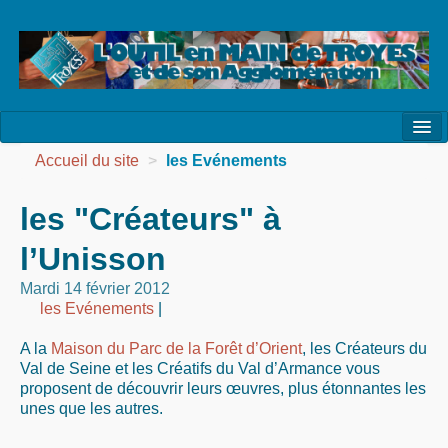
l’Association
Accueil du site
>
les Evénements
la Vie de l’Association
les "Créateurs" à
la Vie des Ateliers
l’Unisson
les Evénements
Mardi 14 février 2012
les Evénements
|
les Réalisations
A la
Maison du Parc de la Forêt d’Orient
, les Créateurs du
Agenda
Val de Seine et les Créatifs du Val d’Armance vous
proposent de découvrir leurs œuvres, plus étonnantes les
Contact
unes que les autres.