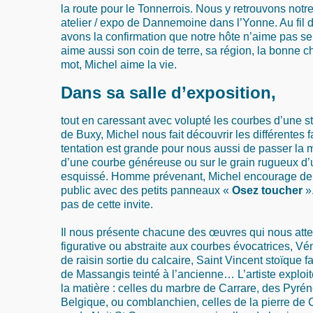
la route pour le Tonnerrois. Nous y retrouvons notr
atelier / expo de Dannemoine dans l’Yonne. Au fil 
avons la confirmation que notre hôte n’aime pas seu
aime aussi son coin de terre, sa région, la bonne c
mot, Michel aime la vie.
Dans sa salle d’exposition,
tout en caressant avec volupté les courbes d’une st
de Buxy, Michel nous fait découvrir les différentes f
tentation est grande pour nous aussi de passer la m
d’une courbe généreuse ou sur le grain rugueux 
esquissé. Homme prévenant, Michel encourage de
public avec des petits panneaux «
Osez toucher
»
pas de cette invite.
Il nous présente chacune des œuvres qui nous atte
figurative ou abstraite aux courbes évocatrices, V
de raisin sortie du calcaire, Saint Vincent stoïque f
de Massangis teinté à l’ancienne… L’artiste exploit
la matière : celles du marbre de Carrare, des Pyré
Belgique, ou comblanchien, celles de la pierre de