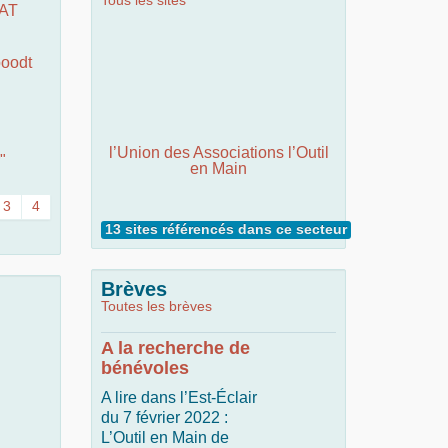
Tous les sites
RAT
oodt
l’Union des Associations l’Outil
"
en Main
3
4
13 sites référencés dans ce secteur
Brèves
Toutes les brèves
A la recherche de
bénévoles
A lire dans l’Est-Éclair
du 7 février 2022 :
L’Outil en Main de