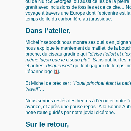
ou de Nuit St Georges, ou aussi celles de la pierre
granit avec inclusions de fossiles et de calcite… 
voyage à travers une Europe dont l’épicentre est l
temps défile du carbonifère au jurassique.
Dans l’atelier,
Michel Yseboodt nous montre ses outils en joignant l
nous explique le maniement du maillet, de la boucha
broche, du ciseau gradine qui
"divise l’effort et n’
même façon que le ciseau plat"
. Sans oublier les
et autres
"disqueuses"
qui font gagner du temps, n
l’épannelage
[
1
]
.
Et Michel de préciser :
"l’outil principal étant la pa
travail"
…
Nous serions restés des heures à l’écouter, notre "
avance, et après une pause repas "A la Bonne Aub
notre route guidés par notre jovial cicérone.
Sur le retour,