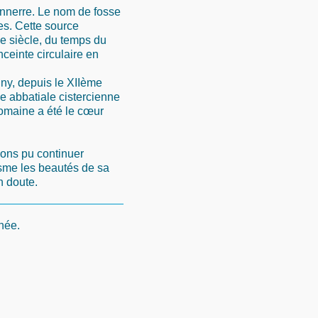
onnerre. Le nom de fosse
es. Cette source
e siècle, du temps du
ceinte circulaire en
ny, depuis le XIIème
 abbatiale cistercienne
omaine a été le cœur
ions pu continuer
sme les beautés de sa
n doute.
nnée.