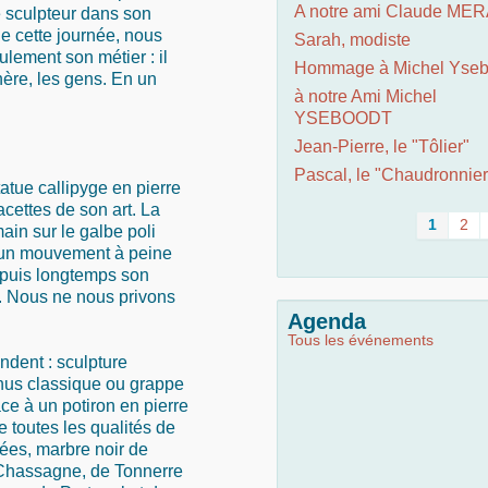
A notre ami Claude ME
e sculpteur dans son
de cette journée, nous
Sarah, modiste
lement son métier : il
Hommage à Michel Yseb
hère, les gens. En un
à notre Ami Michel
YSEBOODT
Jean-Pierre, le "Tôlier"
Pascal, le "Chaudronnier
atue callipyge en pierre
acettes de son art. La
1
2
ain sur le galbe poli
d’un mouvement à peine
puis longtemps son
. Nous ne nous privons
Agenda
Tous les événements
ndent : sculpture
énus classique ou grappe
ace à un potiron en pierre
e toutes les qualités de
nées, marbre noir de
 Chassagne, de Tonnerre