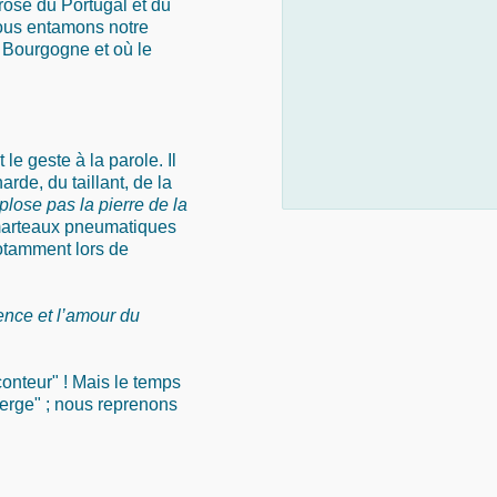
 rose du Portugal et du
Nous entamons notre
a Bourgogne et où le
e geste à la parole. Il
rde, du taillant, de la
explose pas la pierre de la
 marteaux pneumatiques
otamment lors de
tience et l’amour du
conteur" ! Mais le temps
erge" ; nous reprenons