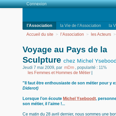
Connexion
l’Association
la Vie de l’Association
la V
Accueil du site
>
l’Association
>
les Acteurs
>
Voyage au Pays de la
Sculpture
chez Michel Yseboodt
Jeudi 7 mai 2009
,
par
mDm
,
popularité : 11%
les Femmes et Hommes de Métier
|
"Il faut être enthousiaste de son métier pour y e
Diderot)
Lorsque l’on écoute
Michel Yseboodt
, personn
son métier, il l’aime !...
Ce matin du 28 avril dernier, nous sommes une bo