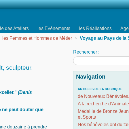
ie des Ateliers
les Evénements
les Réalisations
Age
les Femmes et Hommes de Métier
>
Voyage au Pays de la 
Rechercher :
, sculpteur.
Navigation
ARTICLES DE LA RUBRIQUE
xceller."
(Denis
de Nouveaux Bénévoles.
A la recherche d’Animate
e ne peut douter que
Médaille de Bronze Jeu
et Sports
Nos bénévoles ont du tal
nne douzaine à prendre