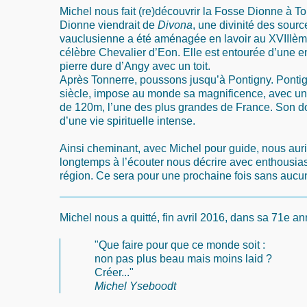
Michel nous fait (re)découvrir la Fosse Dionne à T
Dionne viendrait de
Divona
, une divinité des sourc
vauclusienne a été aménagée en lavoir au XVIIIèm
célèbre Chevalier d’Eon. Elle est entourée d’une en
pierre dure d’Angy avec un toit.
Après Tonnerre, poussons jusqu’à Pontigny. Pontig
siècle, impose au monde sa magnificence, avec une
de 120m, l’une des plus grandes de France. Son d
d’une vie spirituelle intense.
Ainsi cheminant, avec Michel pour guide, nous aur
longtemps à l’écouter nous décrire avec enthousia
région. Ce sera pour une prochaine fois sans aucu
Michel nous a quitté, fin avril 2016, dans sa 71e a
"Que faire pour que ce monde soit :
non pas plus beau mais moins laid ?
Créer..."
Michel Yseboodt