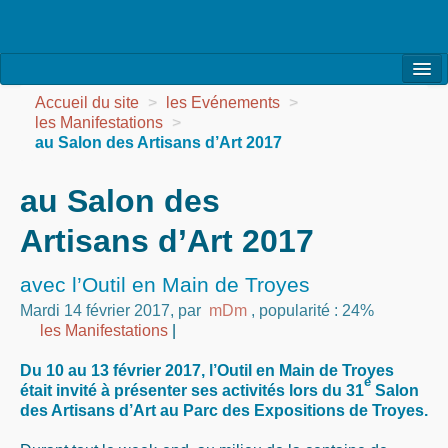
l’Association
Accueil du site
>
les Evénements
>
les Manifestations
>
la Vie de l’Association
au Salon des Artisans d’Art 2017
la Vie des Ateliers
au Salon des
les Evénements
Artisans d’Art 2017
les Réalisations
avec l’Outil en Main de Troyes
Agenda
Mardi 14 février 2017
,
par
mDm
,
popularité : 24%
les Manifestations
|
Contact
Du 10 au 13 février 2017, l’Outil en Main de Troyes
e
était invité à présenter ses activités lors du 31
Salon
des Artisans d’Art au Parc des Expositions de Troyes.