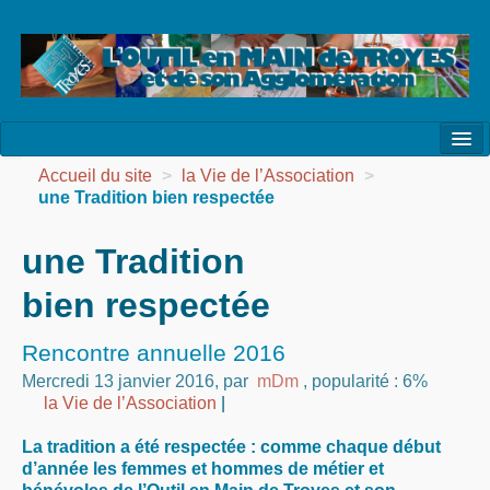
l’Association
Accueil du site
>
la Vie de l’Association
>
une Tradition bien respectée
la Vie de l’Association
une Tradition
la Vie des Ateliers
bien respectée
les Evénements
les Réalisations
Rencontre annuelle 2016
Mercredi 13 janvier 2016
,
par
mDm
,
popularité : 6%
Agenda
la Vie de l’Association
|
Contact
La tradition a été respectée : comme chaque début
d’année les femmes et hommes de métier et