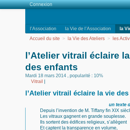
Connexion
l’Association
la Vie de l’Association
la Vi
Accueil du site
>
la Vie des Ateliers
>
les Activ
l’Atelier vitrail éclaire l
des enfants
Mardi 18 mars 2014
,
popularité : 10%
Vitrail
|
l’Atelier vitrail éclaire la vie de
un texte
Depuis l’invention de M. Tiffany fin XIX siècl
Les vitraux gagnent en grande souplesse.
Ils sortent des édifices religieux, s’allègent
Et captent la transparence en volume,