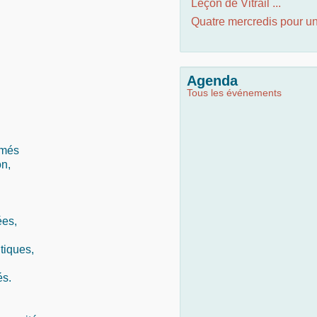
Leçon de Vitrail ...
Quatre mercredis pour un 
Agenda
Tous les événements
imés
on,
ées,
tiques,
és.