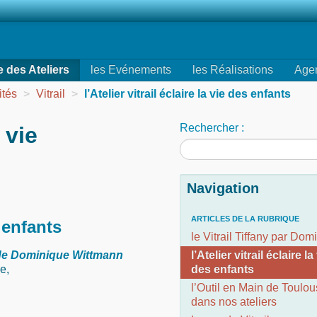
e des Ateliers
les Evénements
les Réalisations
Age
ités
>
Vitrail
>
l’Atelier vitrail éclaire la vie des enfants
Rechercher :
a vie
Navigation
ARTICLES DE LA RUBRIQUE
s enfants
le Vitrail Tiffany par Dom
 de Dominique Wittmann
l’Atelier vitrail éclaire la
e,
des enfants
l’Outil en Main de Toulo
dans nos ateliers