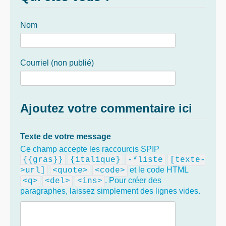
Nom
Courriel (non publié)
Ajoutez votre commentaire ici
Texte de votre message
Ce champ accepte les raccourcis SPIP
{{gras}}
{italique}
-*liste
[texte-
et le code HTML
>url]
<quote>
<code>
. Pour créer des
<q>
<del>
<ins>
paragraphes, laissez simplement des lignes vides.