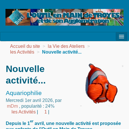
l’Association
Accueil du site
>
la Vie des Ateliers
>
les Activités
>
Nouvelle activité...
la Vie de l’Association
Nouvelle
la Vie des Ateliers
activité...
les Evénements
les Réalisations
Aquariophilie
Mercredi 1er avril 2026
,
par
Agenda
mDm
,
popularité : 24%
les Activités
|
1
|
Contact
er
Depuis le 1
avril, une nouvelle activité est proposée