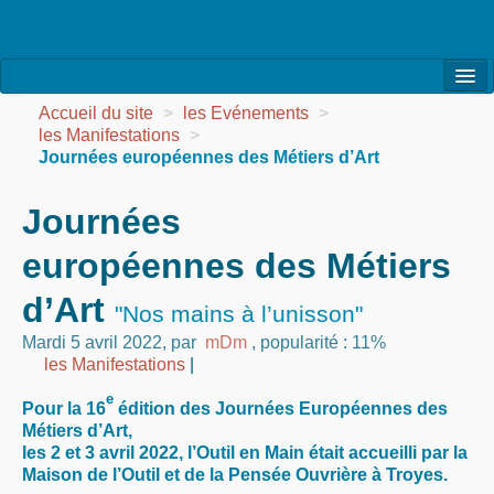
l’Association
Accueil du site
>
les Evénements
>
les Manifestations
>
la Vie de l’Association
Journées européennes des Métiers d’Art
la Vie des Ateliers
Journées
les Evénements
européennes des Métiers
les Réalisations
d’Art
"Nos mains à l’unisson"
Agenda
Mardi 5 avril 2022
,
par
mDm
,
popularité : 11%
les Manifestations
|
Contact
e
Pour la 16
édition des Journées Européennes des
Métiers d’Art,
les 2 et 3 avril 2022, l’Outil en Main était accueilli par la
Maison de l’Outil et de la Pensée Ouvrière à Troyes.