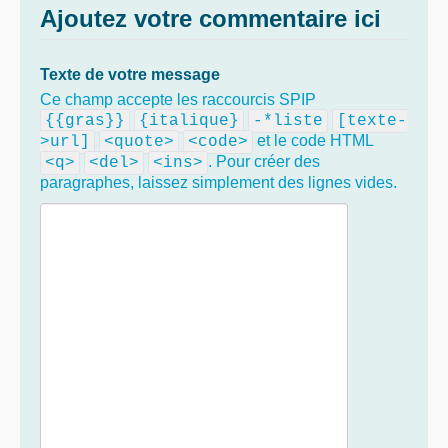
Ajoutez votre commentaire ici
Texte de votre message
Ce champ accepte les raccourcis SPIP
{{gras}}
{italique}
-*liste
[texte-
et le code HTML
>url]
<quote>
<code>
. Pour créer des
<q>
<del>
<ins>
paragraphes, laissez simplement des lignes vides.