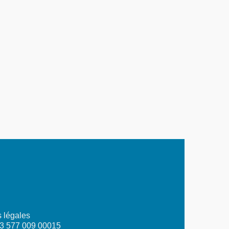
 légales
03 577 009 00015