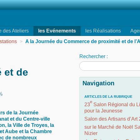
e des Ateliers
les Evénements
les Réalisations
Age
stations
>
A la Journée du Commerce de proximité et de l’A
Rechercher :
 et de
Navigation
5%
ARTICLES DE LA RUBRIQUE
e
23
Salon Régional du L
pour la Jeunesse
ors de la
Journée
nat et du Centre-ville
Salon des Artisans d’Art
 la Ville de Troyes, la
sur le Marché de Noël Sa
et Aube et la Chambre
Nizier
avec de nombreux