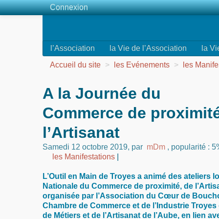
Connexion
l’Association
la Vie de l’Association
la Vi
Accueil du site
>
les Evénements
>
les Manife
A la Journée du
Commerce de proximité
l’Artisanat
Samedi 12 octobre 2019
,
par
mDm
,
popularité : 
les Manifestations
|
L’Outil en Main de Troyes a animé des ateliers l
Nationale du Commerce de proximité, de l’Artisa
organisée par l’Association du Cœur de Bouchon,
Chambre de Commerce et de l’Industrie Troyes 
de Métiers et de l’Artisanat de l’Aube, en lien 