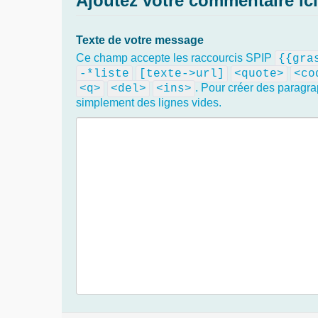
Ajoutez votre commentaire ici
Texte de votre message
Ce champ accepte les raccourcis SPIP
{{gra
-*liste
[texte->url]
<quote>
<co
. Pour créer des paragra
<q>
<del>
<ins>
simplement des lignes vides.