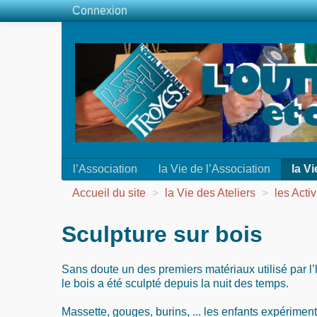
Connexion
l’Association
la Vie de l’Association
la Vi
Accueil du site
>
la Vie des Ateliers
>
les Activ
Sculpture sur bois
Sans doute un des premiers matériaux utilisé par 
le bois a été sculpté depuis la nuit des temps.
Massette, gouges, burins, ... les enfants expériment