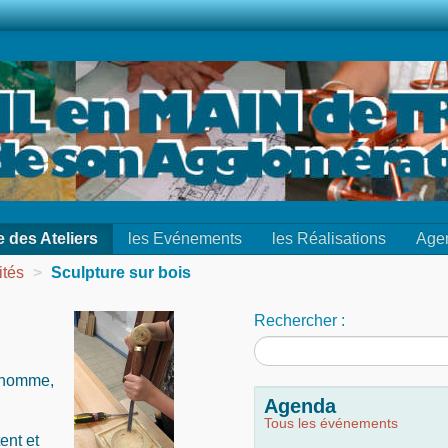
e des Ateliers
les Evénements
les Réalisations
Age
ités
>
Sculpture sur bois
Rechercher :
l’homme,
Agenda
Tous les événements
ent et