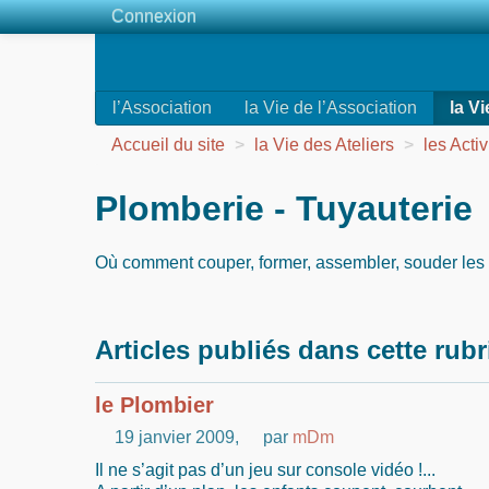
Connexion
l’Association
la Vie de l’Association
la Vi
Accueil du site
>
la Vie des Ateliers
>
les Activ
Plomberie - Tuyauterie
Où comment couper, former, assembler, souder les 
Articles publiés dans cette rub
le Plombier
19 janvier 2009
,
par
mDm
Il ne s’agit pas d’un jeu sur console vidéo !...