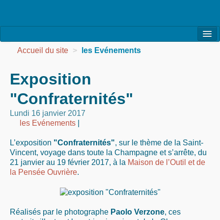
l’Association
Accueil du site
>
les Evénements
la Vie de l’Association
Exposition
la Vie des Ateliers
"Confraternités"
les Evénements
Lundi 16 janvier 2017
les Evénements
|
les Réalisations
L’exposition
"Confraternités"
, sur le thème de la Saint-
Agenda
Vincent, voyage dans toute la Champagne et s’arrête, du
21 janvier au 19 février 2017, à la
Maison de l’Outil et de
Contact
la Pensée Ouvrière
.
Réalisés par le photographe
Paolo Verzone
, ces