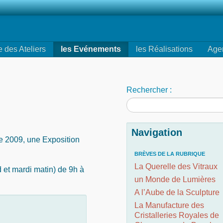
e des Ateliers
les Evénements
les Réalisations
Age
Rechercher :
Navigation
re 2009, une Exposition
BRÈVES DE LA RUBRIQUE
La Querelle des Vitraux
nd et mardi matin) de 9h à
un Monde de Lumières
A l’Aube de la Sculpture
La Manufacture des
Cristalleries Royales de