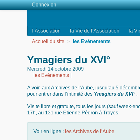
Connexion
l’Association
la Vie de l’Association
la Vi
Accueil du site
>
les Evénements
Ymagiers du XVI°
Mercredi 14 octobre 2009
les Evénements
|
A voir, aux Archives de l’Aube, jusqu’au 5 décemb
pour entrer dans l’intimité des
Ymagiers du XVI°
.
Visite libre et gratuite, tous les jours (sauf week-e
17h, au 131 rue Etienne Pédron à Troyes.
Voir en ligne :
les Archives de l’Aube