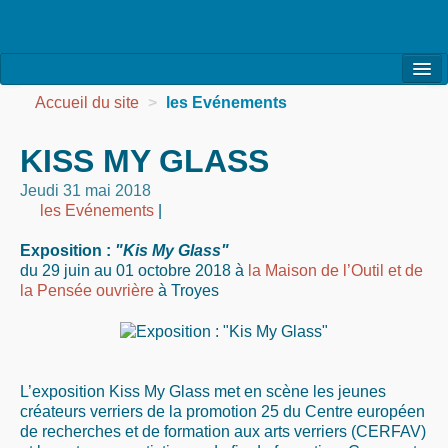
l’Association
Accueil du site
>
les Evénements
la Vie de l’Association
KISS MY GLASS
la Vie des Ateliers
Jeudi 31 mai 2018
les Evénements
|
les Evénements
Exposition :
"Kis My Glass"
les Réalisations
du 29 juin au 01 octobre 2018 à
la Maison de l’Outil et de
la Pensée ouvrière
à Troyes
Agenda
Contact
L’exposition Kiss My Glass met en scène les jeunes
créateurs verriers de la promotion 25 du Centre européen
de recherches et de formation aux arts verriers (CERFAV)