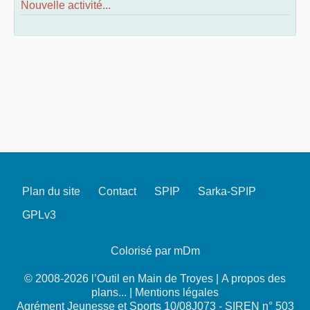
Nouvelle activité...
Plan du site
Contact
SPIP
Sarka-SPIP
GPLv3
Colorisé par mDm
© 2008-2026 l’Outil en Main de Troyes |
A propos des
plans...
|
Mentions légales
Agrément Jeunesse et Sports 10/08J073 - SIREN n° 503