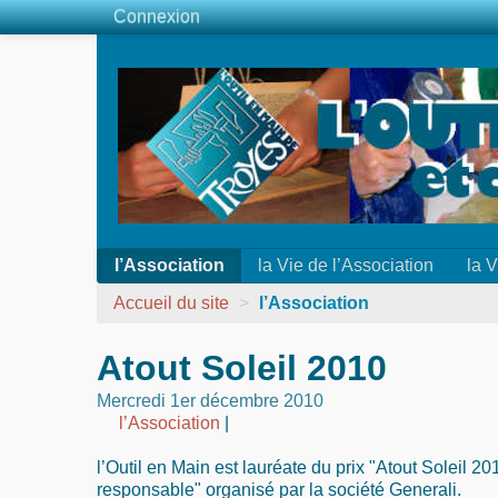
Connexion
l’Association
la Vie de l’Association
la V
Accueil du site
>
l’Association
Atout Soleil 2010
Mercredi 1er décembre 2010
l’Association
|
l’Outil en Main est lauréate du prix "Atout Soleil 2
responsable" organisé par la société Generali.