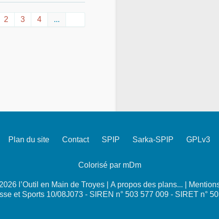
2
3
4
...
Plan du site
Contact
SPIP
Sarka-SPIP
GPLv3
Colorisé par mDm
026 l’Outil en Main de Troyes |
A propos des plans...
|
Mentions
se et Sports 10/08J073 - SIREN n° 503 577 009 - SIRET n° 5