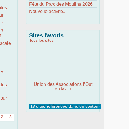
Fête du Parc des Moulins 2026
oles
Nouvelle activité...
ur
le
rt
Sites favoris
3
Tous les sites
scale
les
l’Union des Associations l’Outil
 des
en Main
 sur
13 sites référencés dans ce secteur
2
3