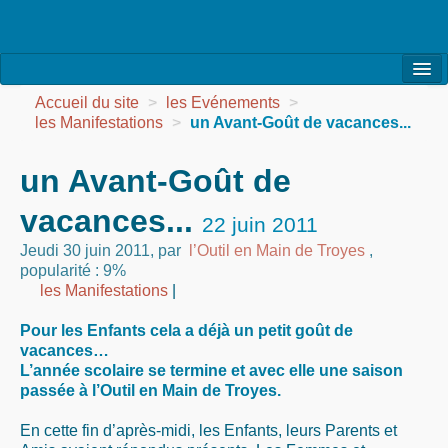
l’Association
Accueil du site
>
les Evénements
>
les Manifestations
>
un Avant-Goût de vacances...
la Vie de l’Association
un Avant-Goût de
la Vie des Ateliers
vacances...
les Evénements
22 juin 2011
Jeudi 30 juin 2011
,
par
l’Outil en Main de Troyes
,
les Réalisations
popularité : 9%
les Manifestations
|
Agenda
Pour les Enfants cela a déjà un petit goût de
Contact
vacances…
L’année scolaire se termine et avec elle une saison
passée à l’Outil en Main de Troyes.
En cette fin d’après-midi, les Enfants, leurs Parents et