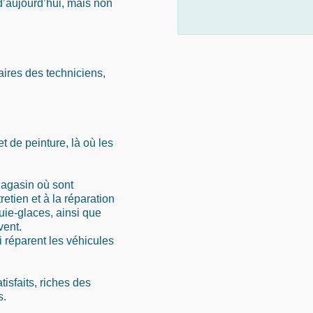
d’aujourd’hui, mais non
aires des techniciens,
et de peinture, là où les
 Magasin où sont
etien et à la réparation
uie-glaces, ainsi que
vent.
 réparent les véhicules
tisfaits, riches des
s.