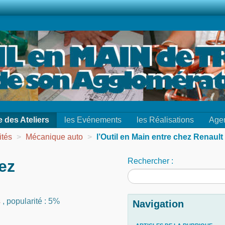
e des Ateliers
les Evénements
les Réalisations
Age
ités
>
Mécanique auto
>
l’Outil en Main entre chez Renault
Rechercher :
ez
s
,
popularité : 5%
Navigation