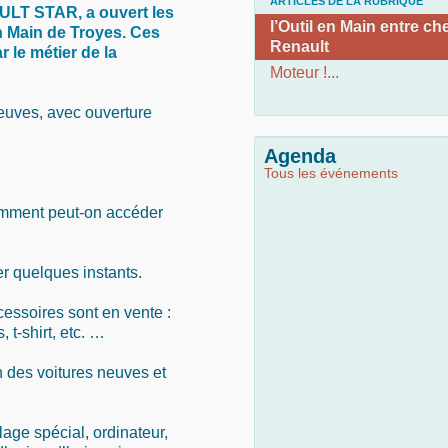
ARTICLES DE LA RUBRIQUE
ULT STAR, a ouvert les
l’Outil en Main entre ch
n Main de Troyes. Ces
Renault
r le métier de la
Moteur !...
neuves, avec ouverture
Agenda
Tous les événements
omment peut-on accéder
er quelques instants.
cessoires sont en vente :
 t-shirt, etc. …
on des voitures neuves et
llage spécial, ordinateur,