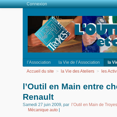
Connexion
l’Association
la Vie de l’Association
la Vi
Accueil du site
>
la Vie des Ateliers
>
les Activ
l’Outil en Main entre ch
Renault
Samedi 27 juin 2009
,
par
l’Outil en Main de Troye
Mécanique auto
|