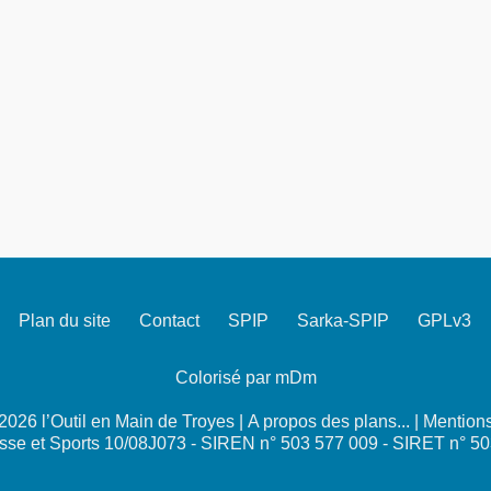
Plan du site
Contact
SPIP
Sarka-SPIP
GPLv3
Colorisé par mDm
026 l’Outil en Main de Troyes |
A propos des plans...
|
Mentions
se et Sports 10/08J073 - SIREN n° 503 577 009 - SIRET n° 5