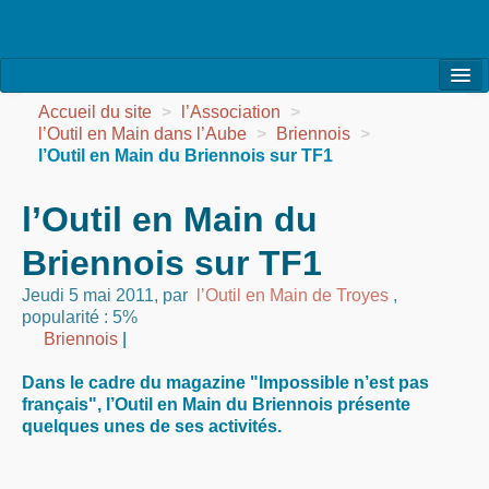
l’Association
Accueil du site
>
l’Association
>
l’Outil en Main dans l’Aube
>
Briennois
>
la Vie de l’Association
l’Outil en Main du Briennois sur TF1
la Vie des Ateliers
l’Outil en Main du
les Evénements
Briennois sur TF1
les Réalisations
Jeudi 5 mai 2011
,
par
l’Outil en Main de Troyes
,
popularité : 5%
Agenda
Briennois
|
Contact
Dans le cadre du magazine "Impossible n’est pas
français", l’Outil en Main du Briennois présente
quelques unes de ses activités.