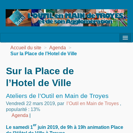
l’Association
Accueil du site
>
Agenda
>
Sur la Place de l’Hotel de Ville
la Vie de l’Association
Sur la Place de
la Vie des Ateliers
l’Hotel de Ville
les Evénements
les Réalisations
Ateliers de l’Outil en Main de Troyes
Vendredi 22 mars 2019
,
par
l’Outil en Main de Troyes
,
Agenda
popularité : 13%
Agenda
|
Contact
er
Le samedi 1
juin 2019, de 9h à 19h animation Place