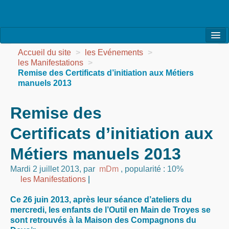
l’Association
Accueil du site
>
les Evénements
>
les Manifestations
>
la Vie de l’Association
Remise des Certificats d’initiation aux Métiers
manuels 2013
la Vie des Ateliers
Remise des
les Evénements
Certificats d’initiation aux
les Réalisations
Métiers manuels 2013
Agenda
Mardi 2 juillet 2013
,
par
mDm
,
popularité : 10%
Contact
les Manifestations
|
Ce 26 juin 2013, après leur séance d’ateliers du
mercredi, les enfants de l’Outil en Main de Troyes se
sont retrouvés à la Maison des Compagnons du