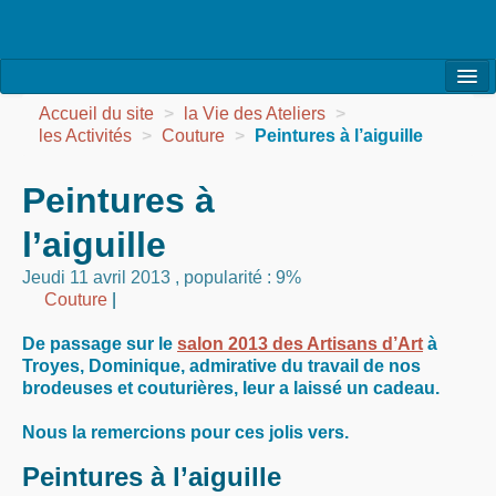
l’Association
Accueil du site
>
la Vie des Ateliers
>
les Activités
>
Couture
>
Peintures à l’aiguille
la Vie de l’Association
Peintures à
la Vie des Ateliers
l’aiguille
les Evénements
Jeudi 11 avril 2013
,
popularité : 9%
les Réalisations
Couture
|
Agenda
De passage sur le
salon 2013 des Artisans d’Art
à
Troyes, Dominique, admirative du travail de nos
Contact
brodeuses et couturières, leur a laissé un cadeau.
Nous la remercions pour ces jolis vers.
Peintures à l’aiguille