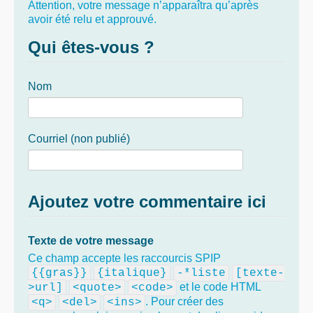
Attention, votre message n’apparaîtra qu’après
avoir été relu et approuvé.
Qui êtes-vous ?
Nom
Courriel (non publié)
Ajoutez votre commentaire ici
Texte de votre message
Ce champ accepte les raccourcis SPIP
{{gras}}
{italique}
-*liste
[texte-
et le code HTML
>url]
<quote>
<code>
. Pour créer des
<q>
<del>
<ins>