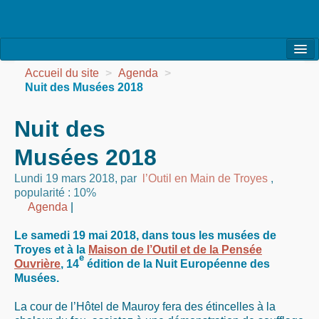
l’Association
Accueil du site
>
Agenda
>
Nuit des Musées 2018
la Vie de l’Association
Nuit des
la Vie des Ateliers
Musées 2018
les Evénements
Lundi 19 mars 2018
,
par
l’Outil en Main de Troyes
,
les Réalisations
popularité : 10%
Agenda
|
Agenda
Le samedi 19 mai 2018, dans tous les musées de
Contact
Troyes et à la
Maison de l’Outil et de la Pensée
e
Ouvrière
, 14
édition de la Nuit Européenne des
Musées.
La cour de l’Hôtel de Mauroy fera des étincelles à la