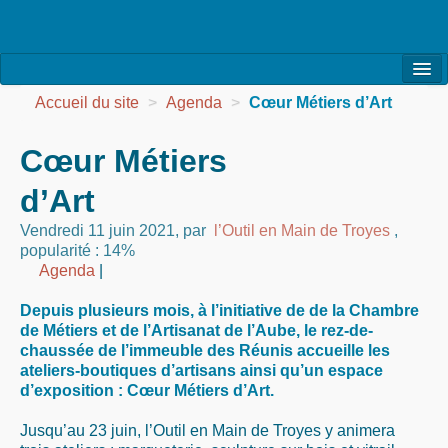
l’Association
Accueil du site
>
Agenda
>
Cœur Métiers d’Art
la Vie de l’Association
Cœur Métiers
la Vie des Ateliers
d’Art
les Evénements
Vendredi 11 juin 2021
,
par
l’Outil en Main de Troyes
,
popularité : 14%
les Réalisations
Agenda
|
Agenda
Depuis plusieurs mois, à l’initiative de de la Chambre
de Métiers et de l’Artisanat de l’Aube, le rez-de-
Contact
chaussée de l’immeuble des Réunis accueille les
ateliers-boutiques d’artisans ainsi qu’un espace
d’exposition :
Cœur Métiers d’Art
.
Jusqu’au 23 juin, l’Outil en Main de Troyes y animera