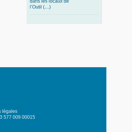
dans les locaux de
l’Outil (…)
 légales
03 577 009 00015