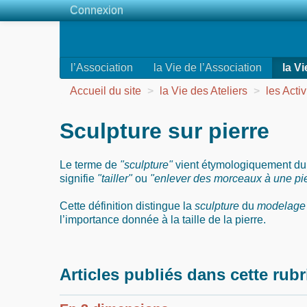
Connexion
l’Association
la Vie de l’Association
la Vi
Accueil du site
>
la Vie des Ateliers
>
les Activ
Sculpture sur pierre
Le terme de
"sculpture"
vient étymologiquement du 
signifie
"tailler"
ou
"enlever des morceaux à une pie
Cette définition distingue la
sculpture
du
modelage
l’importance donnée à la taille de la pierre.
Articles publiés dans cette rub