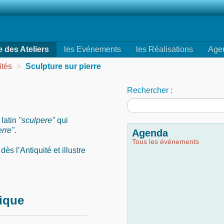
e des Ateliers
les Evénements
les Réalisations
Age
ités
>
Sculpture sur pierre
Rechercher :
latin
"sculpere"
qui
rre"
.
Agenda
Tous les événements
dès l’Antiquité et illustre
rique