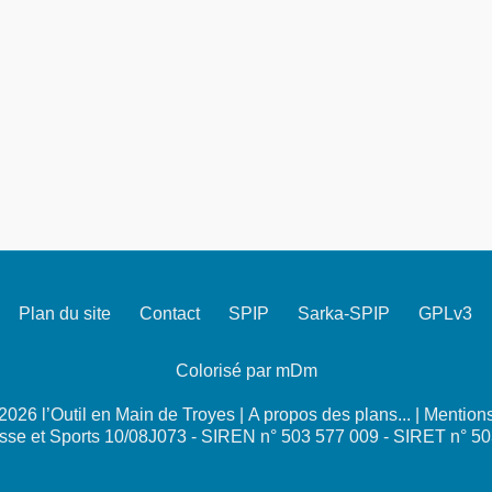
Plan du site
Contact
SPIP
Sarka-SPIP
GPLv3
Colorisé par mDm
026 l’Outil en Main de Troyes |
A propos des plans...
|
Mentions
se et Sports 10/08J073 - SIREN n° 503 577 009 - SIRET n° 5