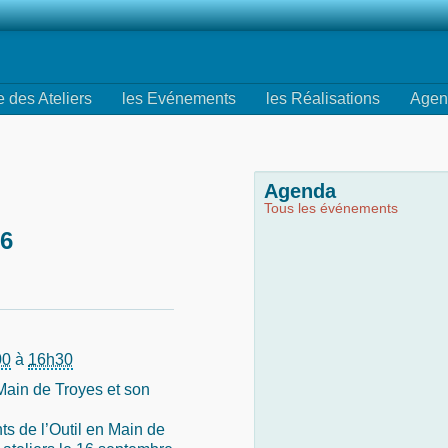
e des Ateliers
les Evénements
les Réalisations
Agen
Agenda
Tous les événements
26
00
à
16h30
 Main de Troyes et son
ts de l’Outil en Main de