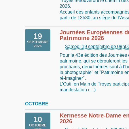
Troyes retrouveront le chemin des
2026.
Accueil des enfants accompagnés 
partir de 13h30, au siège de l’Ass
Journées Européennes d
19
Patrimoine 2026
SEPTEMBRE
Samedi 19 septembre de 09h0
2026
Pour la 43e édition des Journée
patrimoine, qui se dérouleront le
prochains, deux thèmes sont à l’h
la photographie" et "Patrimoine en p
ré-imaginer".
L’Outil en Main de Troyes particip
manifestation (…)
OCTOBRE
Kermesse Notre-Dame en 
10
2026
OCTOBRE