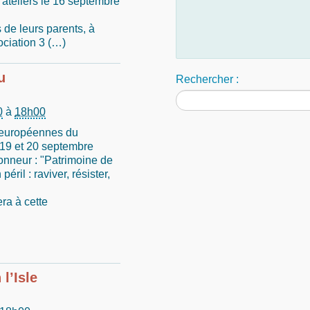
 ateliers le 16 septembre
de leurs parents, à
ociation 3 (…)
u
Rechercher :
0
à
18h00
s européennes du
s 19 et 20 septembre
onneur : "Patrimoine de
éril : raviver, résister,
era à cette
l’Isle