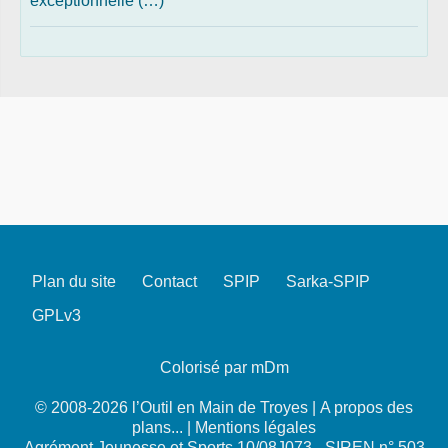
exceptionnelle (…)
Plan du site
Contact
SPIP
Sarka-SPIP
GPLv3
Colorisé par mDm
© 2008-2026 l’Outil en Main de Troyes |
A propos des
plans...
|
Mentions légales
Agrément Jeunesse et Sports 10/08J073 - SIREN n° 503