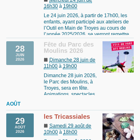
16h30
à
19h00
Le 24 juin 2026, à partir de 17h00, les
enfants, ayant participé aux ateliers de
l’Outil en Main de Troyes au cours de
l’année 2025/2026, se verront remettre
leur Certificat d’initiation aux Métiers
Fête du Parc des
28
manuels.
Moulins 2026
Cette manifestation, qui se déroulera
JUIN
dans nos ateliers "Baltet", 3 avenue
Dimanche 28 juin de
2026
Pierre (…)
11h00
à
19h00
Dimanche 28 juin 2026,
le Parc des Moulins, à
Troyes, sera en fête.
Animations, spectacles
musicaux, mais aussi
AOÛT
des stands proposant
des activités ludiques
les Tricassiales
29
et manuelles.
La fête prendra des airs
Samedi 29 août de
AOÛT
champêtres tout au
10h00
à
18h00
2026
long de la journée, de