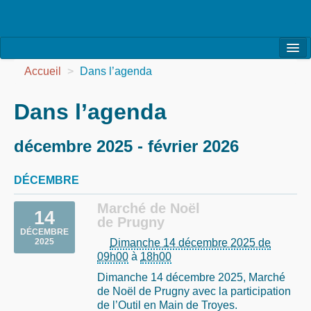
l’Association
Accueil
>
Dans l’agenda
la Vie de l’Association
Dans l’agenda
la Vie des Ateliers
décembre 2025 - février 2026
les Evénements
DÉCEMBRE
les Réalisations
Marché de Noël
Agenda
14
de Prugny
DÉCEMBRE
Contact
Dimanche 14 décembre 2025 de
2025
09h00
à
18h00
Dimanche 14 décembre 2025, Marché
de Noël de Prugny avec la participation
de l’Outil en Main de Troyes.