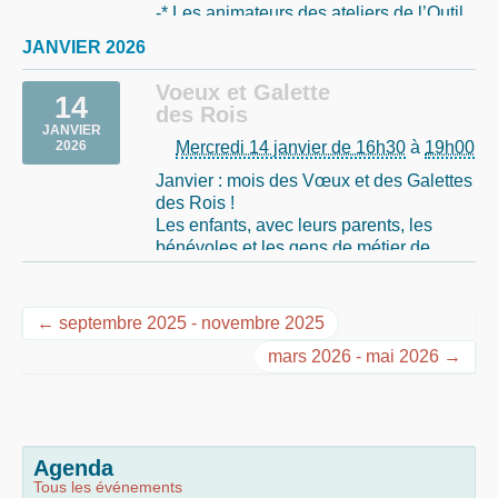
-* Les animateurs des ateliers de l’Outil
en Main de Troyes seront très heureux
JANVIER 2026
de vous y accueillir et de vous présenter
leurs activités, avec un focus sur le vitrail
Voeux et Galette
14
Tiffany, ainsi que (…)
des Rois
JANVIER
Mercredi 14 janvier de 16h30
à
19h00
2026
Janvier : mois des Vœux et des Galettes
des Rois !
Les enfants, avec leurs parents, les
bénévoles et les gens de métier de
l’Outil en Main de Troyes, sont invités à
la traditionnelle Galette des Rois le
mercredi 14 janvier 2026 après les
← septembre 2025 - novembre 2025
ateliers.
mars 2026 - mai 2026 →
Agenda
Tous les événements