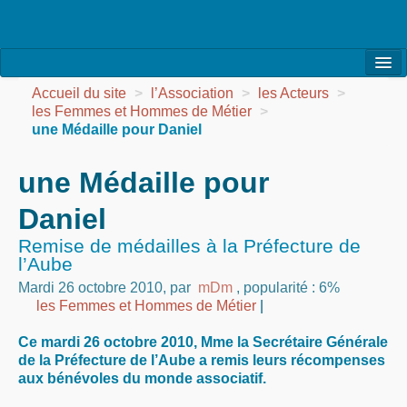
l’Association
Accueil du site
>
l’Association
>
les Acteurs
>
les Femmes et Hommes de Métier
>
la Vie de l’Association
une Médaille pour Daniel
la Vie des Ateliers
une Médaille pour
les Evénements
Daniel
les Réalisations
Remise de médailles à la Préfecture de
l’Aube
Agenda
Mardi 26 octobre 2010
,
par
mDm
,
popularité : 6%
les Femmes et Hommes de Métier
|
Contact
Ce mardi 26 octobre 2010, Mme la Secrétaire Générale
de la Préfecture de l’Aube a remis leurs récompenses
aux bénévoles du monde associatif.