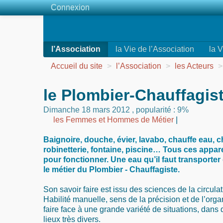
Connexion
l’Association
la Vie de l’Association
la V
Accueil du site
>
l’Association
>
les Acteurs
>
le Plombier-Chauffagis
Dimanche 18 mars 2012
,
popularité : 9%
les Femmes et Hommes de Métier
|
Baignoire, douche, évier, lavabo, chauffe eau, c
robinetterie, fontaine, piscine… Tous ces appar
pour fonctionner. Une eau qu’il faut transporter
le métier du Plombier - Chauffagiste.
Son savoir faire est issu des sciences de la circulat
Habilité manuelle, sens de la précision et de l’org
faire face à une grande variété de situations, dans 
lieux très divers.