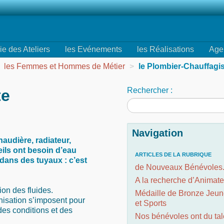
ie des Ateliers
les Evénements
les Réalisations
Age
les Femmes et Hommes de Métier
>
le Plombier-Chauffagi
Rechercher :
te
Navigation
haudière, radiateur,
eils ont besoin d’eau
ARTICLES DE LA RUBRIQUE
 dans des tuyaux : c’est
de Nouveaux Bénévoles.
A la recherche d’Animate
ion des fluides.
Médaille de Bronze Jeu
anisation s’imposent pour
et Sports
des conditions et des
Nos bénévoles ont du tal