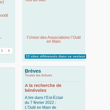
Tous les sites
RAT
oodt
l’Union des Associations l’Outil
"
en Main
3
4
13 sites référencés dans ce secteur
Brèves
Toutes les brèves
A la recherche de
bénévoles
A lire dans l’Est-Éclair
du 7 février 2022 :
L’Outil en Main de