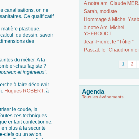
A notre ami Claude ME
es canalisations, on ne
Sarah, modiste
anitaires. Ce qualificatif
Hommage à Michel Yseb
à notre Ami Michel
la matière plastique.
YSEBOODT
alcul, du dessin, savoir
s dimensions des
Jean-Pierre, le "Tôlier"
Pascal, le "Chaudronnier
intes du métier. A la
1
2
lombier-chauffagiste ?
igoureux et ingénieux"
.
herche à faire découvrir
vec
Hugues ROBERT
, à
Agenda
Tous les événements
triser le coude, la
 Toutes ces techniques
aque enfant confectionne,
e en plus à la sécurité
e-clefs ou un avion.