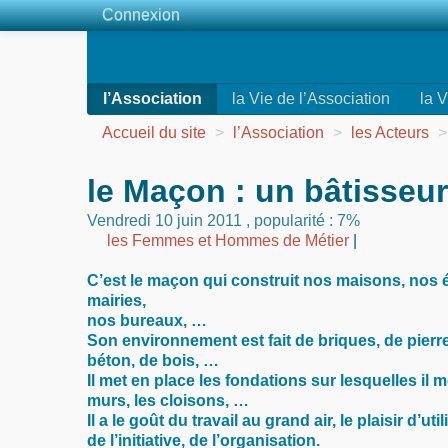
Connexion
l’Association
la Vie de l’Association
la V
Accueil du site
>
l’Association
>
les Acteurs
>
le Maçon : un bâtisseur
Vendredi 10 juin 2011
,
popularité : 7%
les Femmes et Hommes de Métier
|
C’est le maçon qui construit nos maisons, nos 
mairies,
nos bureaux, …
Son environnement est fait de briques, de pierr
béton, de bois, …
Il met en place les fondations sur lesquelles il 
murs, les cloisons, …
Il a le goût du travail au grand air, le plaisir d’ut
de l’initiative, de l’organisation.