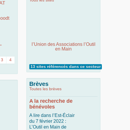
Tous les sites
RAT
oodt
l’Union des Associations l’Outil
"
en Main
3
4
13 sites référencés dans ce secteur
Brèves
Toutes les brèves
A la recherche de
bénévoles
A lire dans l’Est-Éclair
du 7 février 2022 :
L’Outil en Main de