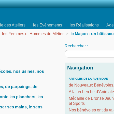
ie des Ateliers
les Evénements
les Réalisations
Age
les Femmes et Hommes de Métier
>
le Maçon : un bâtisseu
Rechercher :
Navigation
écoles, nos usines, nos
ARTICLES DE LA RUBRIQUE
de Nouveaux Bénévoles.
es, de parpaings, de
A la recherche d’Animate
monte les planchers, les
Médaille de Bronze Jeu
et Sports
iliser ses mains, le sens
Nos bénévoles ont du tal