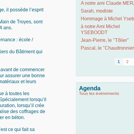
A notre ami Claude ME
e, il possède l’esprit
Sarah, modiste
Hommage à Michel Yseb
Main de Troyes, sont
à notre Ami Michel
14 ans.
YSEBOODT
ernance : école /
Jean-Pierre, le "Tôlier"
Pascal, le "Chaudronnier
tiers du Bâtiment qui
1
2
oit avant de commencer
our assurer une bonne
matériaux et leurs
Agenda
e à toutes les
Tous les événements
Spécialement lorsqu’il
ation, lorsqu’il crée
alise des coffrages de
er en béton.
st ce qui fait sa