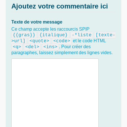
Ajoutez votre commentaire ici
Texte de votre message
Ce champ accepte les raccourcis SPIP
{{gras}}
{italique}
-*liste
[texte-
et le code HTML
>url]
<quote>
<code>
. Pour créer des
<q>
<del>
<ins>
paragraphes, laissez simplement des lignes vides.