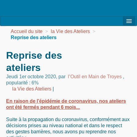
l’Association
Accueil du site
>
la Vie des Ateliers
>
Reprise des ateliers
la Vie de l’Association
Reprise des
la Vie des Ateliers
ateliers
les Evénements
Jeudi 1er octobre 2020
,
par
l’Outil en Main de Troyes
,
les Réalisations
popularité : 6%
la Vie des Ateliers
|
Agenda
En raison de l’épidémie de coronavirus, nos ateliers
Contact
ont été fermés pendant 6 mois...
Suite à la propagation du coronavirus, conformément aux
décisions prises au niveau national et dans le respect
des gestes barrières, nous avons pu reprendre nos