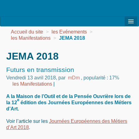
l’Association
Accueil du site
>
les Evénements
>
les Manifestations
>
JEMA 2018
la Vie de l’Association
JEMA 2018
la Vie des Ateliers
les Evénements
Futurs en transmission
Vendredi 13 avril 2018
,
par
mDm
,
popularité : 17%
les Réalisations
les Manifestations
|
Agenda
A la Maison de l’Outil et de la Pensée Ouvrière lors de
e
la 12
édition des Journées Européennes des Métiers
Contact
d’Art.
Voir l’article sur les
Journées Européennes des Métiers
d’Art 2018
.