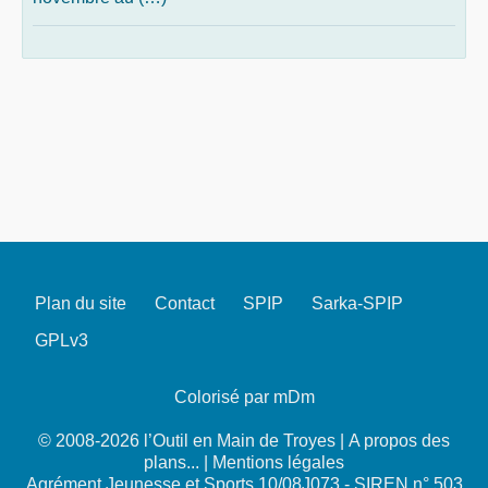
Plan du site
Contact
SPIP
Sarka-SPIP
GPLv3
Colorisé par mDm
© 2008-2026 l’Outil en Main de Troyes |
A propos des
plans...
|
Mentions légales
Agrément Jeunesse et Sports 10/08J073 - SIREN n° 503