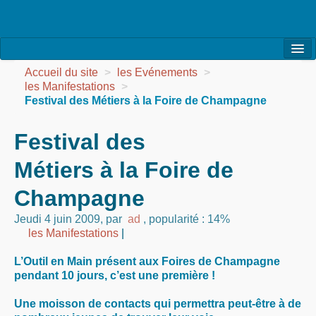
l’Association
Accueil du site
>
les Evénements
>
les Manifestations
>
la Vie de l’Association
Festival des Métiers à la Foire de Champagne
la Vie des Ateliers
Festival des
les Evénements
Métiers à la Foire de
les Réalisations
Champagne
Agenda
Jeudi 4 juin 2009
,
par
ad
,
popularité : 14%
les Manifestations
|
Contact
L’Outil en Main présent aux Foires de Champagne
pendant 10 jours, c’est une première !
Une moisson de contacts qui permettra peut-être à de