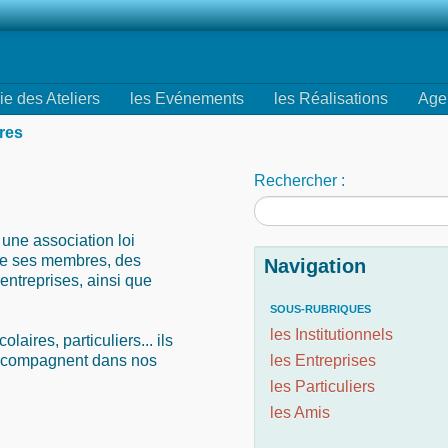
ie des Ateliers
les Evénements
les Réalisations
Age
res
Rechercher :
 une association loi
de ses membres, des
Navigation
entreprises, ainsi que
SOUS-RUBRIQUES
les Institutionnels
laires, particuliers... ils
 accompagnent dans nos
les Entreprises
les Particuliers
les Amis