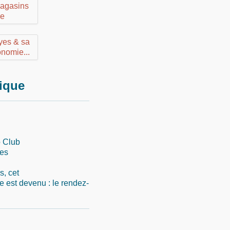
rique
o Club
res
s, cet
est devenu : le rendez-