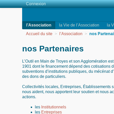
Connexion
l’Association
la Vie de l’Association
la V
Accueil du site
>
l’Association
>
nos Partenai
nos Partenaires
L’Outil en Main de Troyes et son Agglomération est
1901 dont le financement dépend des cotisations 
subventions d’institutions publiques, du mécénat d’
des dons de particuliers.
Collectivités locales, Entreprises, Établissements sco
nous aident, nous apportent leur soutien et nous
actions.
les
Institutionnels
les
Entreprises