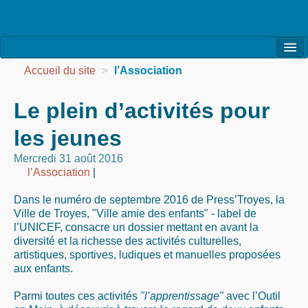
l’Association
Accueil du site
>
l’Association
la Vie de l’Association
Le plein d’activités pour
la Vie des Ateliers
les jeunes
les Evénements
Mercredi 31 août 2016
l’Association
|
les Réalisations
Dans le numéro de septembre 2016 de Press’Troyes, la
Agenda
Ville de Troyes, "Ville amie des enfants" - label de
l’UNICEF, consacre un dossier mettant en avant la
Contact
diversité et la richesse des activités culturelles,
artistiques, sportives, ludiques et manuelles proposées
aux enfants.
Parmi toutes ces activités
"l’apprentissage"
avec l’Outil