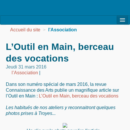
l’Association
Accueil du site
>
l’Association
la Vie de l’Association
L’Outil en Main, berceau
la Vie des Ateliers
des vocations
les Evénements
Jeudi 31 mars 2016
l’Association
|
les Réalisations
Dans son numéro spécial de mars 2016, la revue
Agenda
Connaissance des Arts publie un magnifique article sur
l’Outil en Main :
L’Outil en Main, berceau des vocations
Contact
Les habitués de nos ateliers y reconnaitront quelques
photos prises à Troyes...