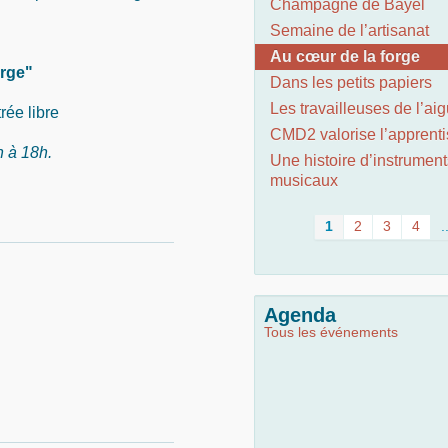
Champagne de Bayel
Semaine de l’artisanat
Au cœur de la forge
orge"
Dans les petits papiers
Les travailleuses de l’aig
rée libre
CMD2 valorise l’apprent
h à 18h.
Une histoire d’instrument
musicaux
1
2
3
4
.
Agenda
Tous les événements