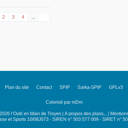
2
3
4
...
Plan du site
Contact
SPIP
Sarka-SPIP
GPLv3
Colorisé par mDm
026 l’Outil en Main de Troyes |
A propos des plans...
|
Mentions
se et Sports 10/08J073 - SIREN n° 503 577 009 - SIRET n° 5