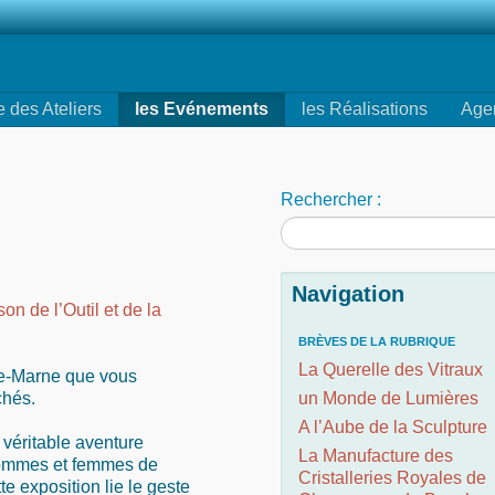
e des Ateliers
les Evénements
les Réalisations
Age
Rechercher :
Navigation
son de l’Outil et de la
BRÈVES DE LA RUBRIQUE
La Querelle des Vitraux
ute-Marne que vous
chés.
un Monde de Lumières
A l’Aube de la Sculpture
 véritable aventure
La Manufacture des
 hommes et femmes de
Cristalleries Royales de
e exposition lie le geste